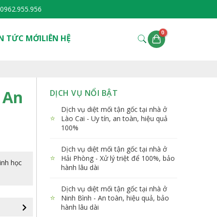
0962.955.956
N TỨC MỚI
LIÊN HỆ
- An
DỊCH VỤ NỔI BẬT
Dịch vụ diệt mối tận gốc tại nhà ở
⭐
Lào Cai - Uy tín, an toàn, hiệu quả
100%
Dịch vụ diệt mối tận gốc tại nhà ở
⭐
Hải Phòng - Xử lý triệt để 100%, bảo
inh học
hành lâu dài
Dịch vụ diệt mối tận gốc tại nhà ở
⭐
Ninh Bình - An toàn, hiệu quả, bảo
hành lâu dài