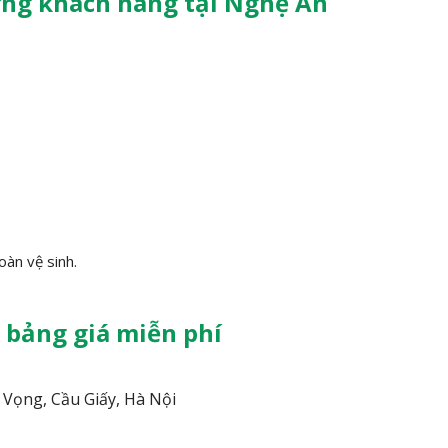
ợng khách hàng tại Nghệ An
àn vệ sinh.
 bảng giá miễn phí
Vọng, Cầu Giấy, Hà Nội