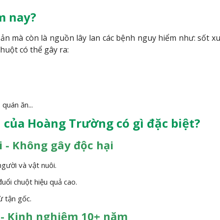
m nay?
sản mà còn là nguồn lây lan các bệnh nguy hiểm như: sốt xu
chuột có thể gây ra:
 quán ăn...
n của Hoàng Trường có gì đặc biệt?
 - Không gây độc hại
người và vật nuôi.
đuổi chuột hiệu quả cao.
ừ tận gốc.
 - Kinh nghiệm 10+ năm