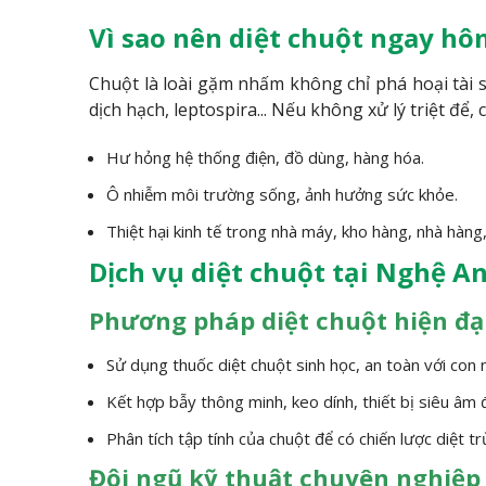
Vì sao nên diệt chuột ngay hô
Chuột là loài gặm nhấm không chỉ phá hoại tài 
dịch hạch, leptospira... Nếu không xử lý triệt để, 
Hư hỏng hệ thống điện, đồ dùng, hàng hóa.
Ô nhiễm môi trường sống, ảnh hưởng sức khỏe.
Thiệt hại kinh tế trong nhà máy, kho hàng, nhà hàng,
Dịch vụ diệt chuột tại Nghệ A
Phương pháp diệt chuột hiện đại
Sử dụng thuốc diệt chuột sinh học, an toàn với con 
Kết hợp bẫy thông minh, keo dính, thiết bị siêu âm 
Phân tích tập tính của chuột để có chiến lược diệt tr
Đội ngũ kỹ thuật chuyên nghiệp