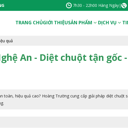
NG
7h30 - 22h00 Hàng Ngày
|
TRANG CHỦ
GIỚI THIỆU
SẢN PHẨM
DỊCH VỤ
TI
hiệu quả
Nghệ An - Diệt chuột tận gốc 
 an toàn, hiệu quả cao? Hoàng Trường cung cấp giải pháp diệt chuột s
ng.