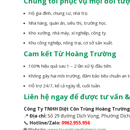
Chúng tôi phục vụ mọi đối tư
Hộ gia đình, chung cư, nhà trọ.
Nhà hàng, quán ăn, siêu thị, trường học.
Kho xưởng, nhà máy, xí nghiệp, công ty.
Khu công nghiệp, nông trại, cơ sở sản xuất.
Cam kết Từ Hoàng Trường
100% hiệu quả sau 1 – 2 lần xử lý đầu tiên.
Không gây hại môi trường, đảm bảo tiêu chuẩn an to
Hỗ trợ 24/7, kể cả ngày lễ, cuối tuần.
Liên hệ ngay để được tư vấn &
Công Ty TNHH Diệt Côn Trùng Hoàng Trường
📍
Địa chỉ:
Số 29 đường Dịch Vọng, Phường Dịch 
📞
Hotline/Zalo:
0962.955.956
🌐 Website:
www.trungtamdietmoi.com