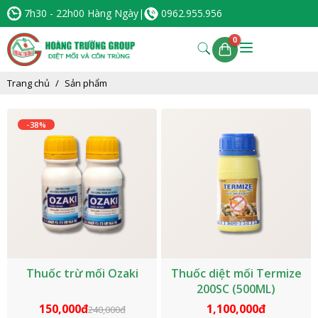
7h30 - 22h00 Hàng Ngày
|
0962.955.956
Trang chủ
Sản phẩm
-38%
Thuốc trừ mối Ozaki
Thuốc diệt mối Termize
200SC (500ML)
150,000đ
1,100,000đ
240,000đ