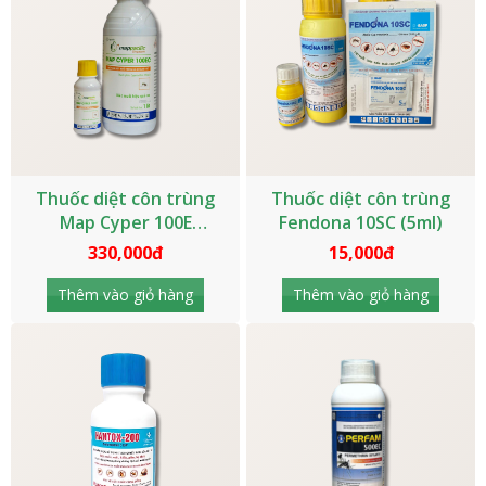
Thuốc diệt côn trùng
Thuốc diệt côn trùng
Map Cyper 100E
Fendona 10SC (5ml)
(1000ml)
330,000đ
15,000đ
Thêm vào giỏ hàng
Thêm vào giỏ hàng