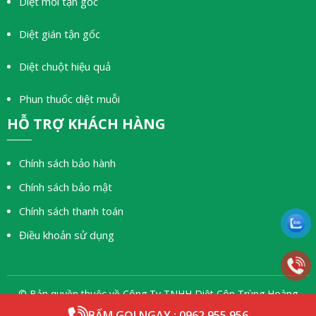
Diệt mối tận gốc
Diệt gián tận gốc
Diệt chuột hiệu quả
Phun thuốc diệt muỗi
HỖ TRỢ KHÁCH HÀNG
Chính sách bảo hành
Chính sách bảo mật
Chính sách thanh toán
Điều khoản sử dụng
© Bản quyền thuộc về Công Ty TNHH Diệt Côn Trùng Hoàng
Trường
.
BẤM GỌI NGAY : 0962.955.956