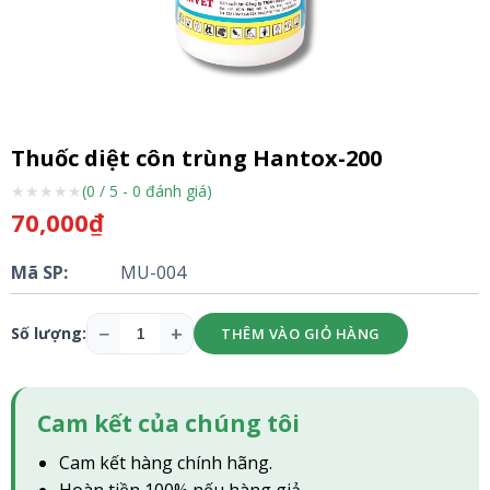
Thuốc diệt côn trùng Hantox-200
★
★
★
★
★
(0 / 5 - 0 đánh giá)
70,000₫
Mã SP:
MU-004
−
+
Số lượng:
THÊM VÀO GIỎ HÀNG
Cam kết của chúng tôi
Cam kết hàng chính hãng.