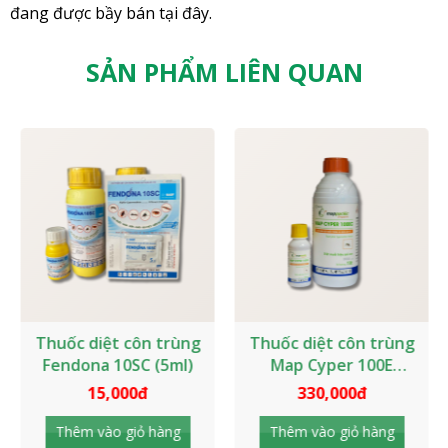
đang được bầy bán tại đây.
SẢN PHẨM LIÊN QUAN
Thuốc diệt côn trùng
Thuốc diệt côn trùng
Fendona 10SC (5ml)
Map Cyper 100E
(1000ml)
15,000đ
330,000đ
Thêm vào giỏ hàng
Thêm vào giỏ hàng