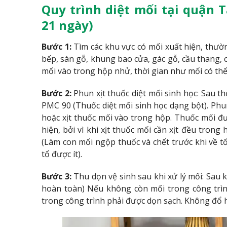
Quy trình diệt mối tại quận 
21 ngày)
Bước 1:
Tìm các khu vực có mối xuất hiện, thườ
bếp, sàn gỗ, khung bao cửa, gác gỗ, cầu thang, 
mối vào trong hộp nhử, thời gian như mối có thể
Bước 2:
Phun xịt thuốc diệt mối sinh học: Sau th
PMC 90 (Thuốc diệt mối sinh học dạng bột). Ph
hoặc xịt thuốc mối vào trong hộp. Thuốc mối đư
hiện, bởi vì khi xịt thuốc mối cần xịt đều tron
(Làm con mối ngộp thuốc và chết trước khi về t
tổ được ít).
Bước 3:
Thu dọn vệ sinh sau khi xử lý mối: Sau k
hoàn toàn) Nếu không còn mối trong công trình
trong công trình phải được dọn sạch. Không đổ 