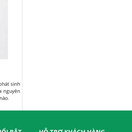
phát sinh
ra nguyên
nào.
NỔI BẬT
HỖ TRỢ KHÁCH HÀNG