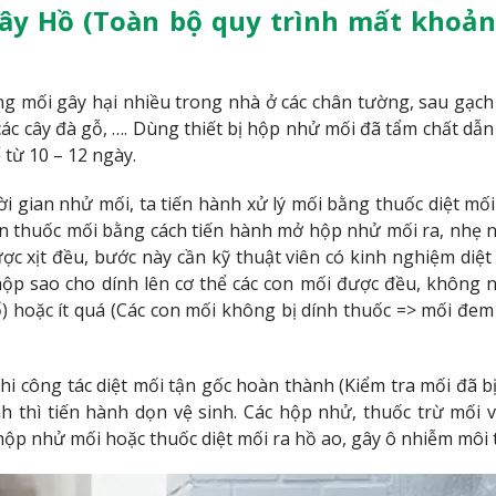
Tây Hồ (Toàn bộ quy trình mất khoản
ng mối gây hại nhiều trong nhà ở các chân tường, sau gạch
các cây đà gỗ, …. Dùng thiết bị hộp nhử mối đã tẩm chất dẫn
 từ 10 – 12 ngày.
ời gian nhử mối, ta tiến hành xử lý mối bằng thuốc diệt mối
un thuốc mối bằng cách tiến hành mở hộp nhử mối ra, nhẹ 
ợc xịt đều, bước này cần kỹ thuật viên có kinh nghiệm diệt
g hộp sao cho dính lên cơ thể các con mối được đều, không 
ổ) hoặc ít quá (Các con mối không bị dính thuốc => mối đem
hi công tác diệt mối tận gốc hoàn thành (Kiểm tra mối đã bị 
 thì tiến hành dọn vệ sinh. Các hộp nhử, thuốc trừ mối 
hộp nhử mối hoặc thuốc diệt mối ra hồ ao, gây ô nhiễm môi 