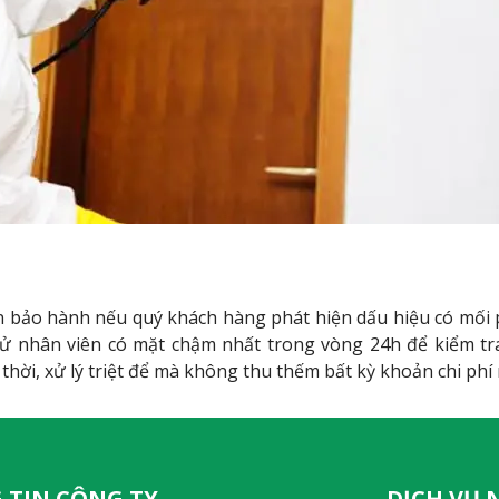
an bảo hành nếu quý khách hàng phát hiện dấu hiệu có mối 
ẽ cử nhân viên có mặt chậm nhất trong vòng 24h để kiểm t
ời, xử lý triệt để mà không thu thếm bất kỳ khoản chi phí 
 TIN CÔNG TY
DỊCH VỤ 