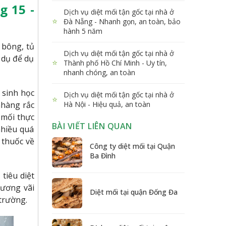
g 15 -
Dịch vụ diệt mối tận gốc tại nhà ở
⭐
Đà Nẵng - Nhanh gọn, an toàn, bảo
hành 5 năm
 bông, tủ
Dịch vụ diệt mối tận gốc tại nhà ở
 dụ để dụ
⭐
Thành phố Hồ Chí Minh - Uy tín,
nhanh chóng, an toàn
 sinh học
Dịch vụ diệt mối tận gốc tại nhà ở
⭐
nhàng rắc
Hà Nội - Hiệu quả, an toàn
 mối thực
BÀI VIẾT LIÊN QUAN
nhiều quá
 thuốc về
Công ty diệt mối tại Quận
Ba Đình
tiêu diệt
vương vãi
Diệt mối tại quận Đống Đa
trường.