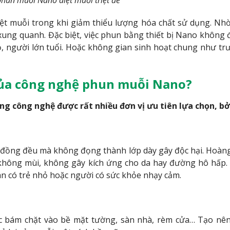
iệt muỗi trong khi giảm thiểu lượng hóa chất sử dụng. Nh
ng quanh. Đặc biệt, việc phun bằng thiết bị Nano không đ
hỏ, người lớn tuổi. Hoặc không gian sinh hoạt chung như tr
 của công nghệ phun muỗi Nano?
 công nghệ được rất nhiều đơn vị ưu tiên lựa chọn, bở
n đồng đều mà không đọng thành lớp dày gây độc hại. Hoà
 không mùi, không gây kích ứng cho da hay đường hô hấp.
an có trẻ nhỏ hoặc người có sức khỏe nhạy cảm.
 bám chặt vào bề mặt tường, sàn nhà, rèm cửa… Tạo nên