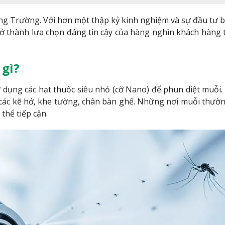
àng Trường. Với hơn một thập kỷ kinh nghiệm và sự đầu tư b
ở thành lựa chọn đáng tin cậy của hàng nghìn khách hàng 
gì?
ụng các hạt thuốc siêu nhỏ (cỡ Nano) để phun diệt muỗi.
ào các kẽ hở, khe tường, chân bàn ghế. Những nơi muỗi thườ
hể tiếp cận.