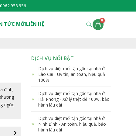
0962.955.956
N TỨC MỚI
LIÊN HỆ
DỊCH VỤ NỔI BẬT
Dịch vụ diệt mối tận gốc tại nhà ở
⭐
Lào Cai - Uy tín, an toàn, hiệu quả
100%
a đình,
Dịch vụ diệt mối tận gốc tại nhà ở
 phương
⭐
Hải Phòng - Xử lý triệt để 100%, bảo
ng ngóc
hành lâu dài
Dịch vụ diệt mối tận gốc tại nhà ở
⭐
Ninh Bình - An toàn, hiệu quả, bảo
hành lâu dài