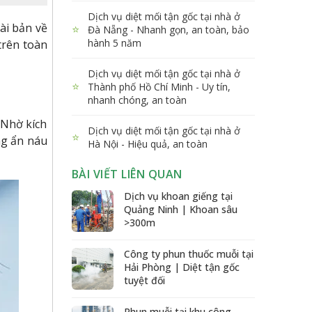
Dịch vụ diệt mối tận gốc tại nhà ở
ài bản về
⭐
Đà Nẵng - Nhanh gọn, an toàn, bảo
hành 5 năm
trên toàn
Dịch vụ diệt mối tận gốc tại nhà ở
⭐
Thành phố Hồ Chí Minh - Uy tín,
nhanh chóng, an toàn
 Nhờ kích
Dịch vụ diệt mối tận gốc tại nhà ở
⭐
ng ẩn náu
Hà Nội - Hiệu quả, an toàn
BÀI VIẾT LIÊN QUAN
Dịch vụ khoan giếng tại
Quảng Ninh | Khoan sâu
>300m
Công ty phun thuốc muỗi tại
Hải Phòng | Diệt tận gốc
tuyệt đối
Phun muỗi tại khu công