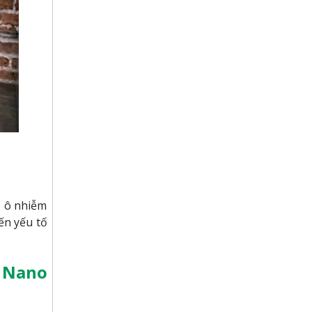
o ô nhiễm
ến yếu tố
i Nano