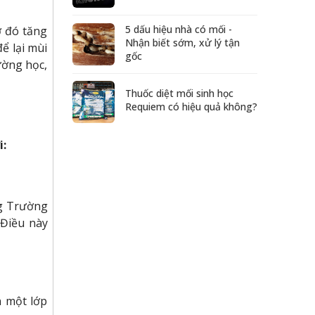
5 dấu hiệu nhà có mối -
ờ đó tăng
Nhận biết sớm, xử lý tận
ể lại mùi
gốc
ường học,
Thuốc diệt mối sinh học
Requiem có hiệu quả không?
i:
ng Trường
 Điều này
 một lớp