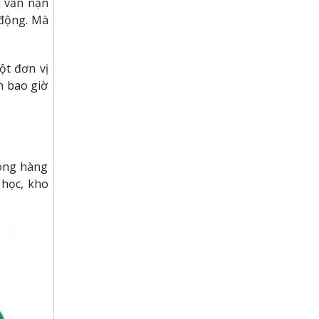
à vấn nạn
 động. Mà
ột đơn vị
n bao giờ
công hàng
 học, kho