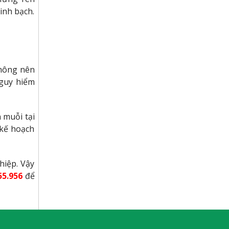
inh bạch.
không nên
nguy hiểm
 muỗi tại
 kế hoạch
hiệp. Vậy
55.956
để