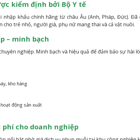
ợc kiểm định bởi Bộ Y tế
ỗi nhập khẩu chính hãng từ châu Âu (Anh, Pháp, Đức). Đã
n cho trẻ nhỏ, người già, phụ nữ mang thai và cả vật nuôi.
ệp – minh bạch
chuyên nghiệp. Minh bạch và hiệu quả để đảm bảo sự hài lò
máy, kho hàng
n hoạt động sản xuất
i phí cho doanh nghiệp
n nổi bật nhờ giá dịch vụ phun muỗi tại khu công nghiệp