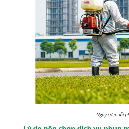
Nguy cơ muỗi ph
Lý do nên chọn dịch vụ phun 