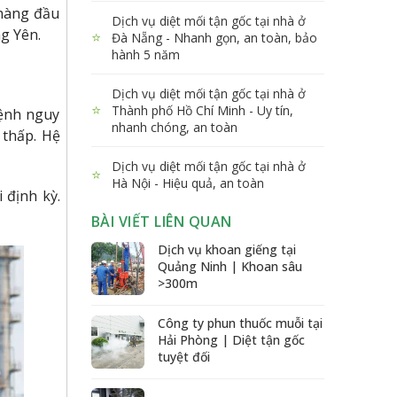
 hàng đầu
Dịch vụ diệt mối tận gốc tại nhà ở
g Yên.
⭐
Đà Nẵng - Nhanh gọn, an toàn, bảo
hành 5 năm
Dịch vụ diệt mối tận gốc tại nhà ở
⭐
Thành phố Hồ Chí Minh - Uy tín,
bệnh nguy
nhanh chóng, an toàn
 thấp. Hệ
Dịch vụ diệt mối tận gốc tại nhà ở
⭐
Hà Nội - Hiệu quả, an toàn
 định kỳ.
BÀI VIẾT LIÊN QUAN
Dịch vụ khoan giếng tại
Quảng Ninh | Khoan sâu
>300m
Công ty phun thuốc muỗi tại
Hải Phòng | Diệt tận gốc
tuyệt đối