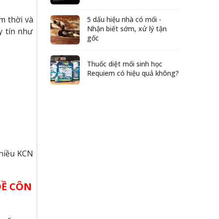
m thời và
5 dấu hiệu nhà có mối -
Nhận biết sớm, xử lý tận
y tín như
gốc
Thuốc diệt mối sinh học
Requiem có hiệu quả không?
nhiều KCN
ĐỀ CÔN