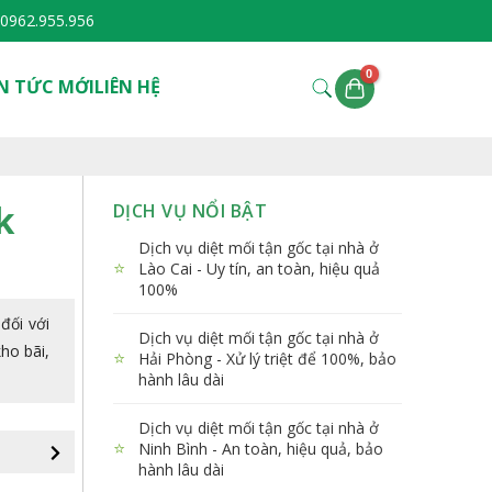
0962.955.956
N TỨC MỚI
LIÊN HỆ
k
DỊCH VỤ NỔI BẬT
Dịch vụ diệt mối tận gốc tại nhà ở
⭐
Lào Cai - Uy tín, an toàn, hiệu quả
100%
đối với
Dịch vụ diệt mối tận gốc tại nhà ở
ho bãi,
⭐
Hải Phòng - Xử lý triệt để 100%, bảo
hành lâu dài
Dịch vụ diệt mối tận gốc tại nhà ở
⭐
Ninh Bình - An toàn, hiệu quả, bảo
hành lâu dài